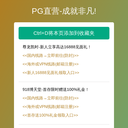
PG直营-成就非凡!
Ctrl+D将本页添加到收藏夹
尊龙凯时-新人立享高达16888见面礼！
<<国内线路→立即前往(防封)>>
<<海外或VPN线路(邮箱注册)>>
<<新人16888见面礼领取入口>>
918博天堂-首存限时赠送100%礼金！
<<国内线路→立即前往(防封)>>
<<海外或VPN线路(邮箱注册)>>
<<首存送100%礼金领取入口>>